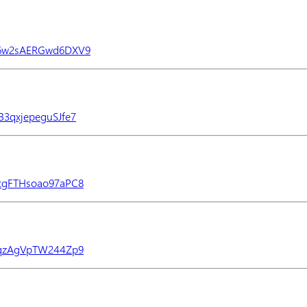
G56w2sAERGwd6DXV9
B3qxjepeguSJfe7
GcgFTHsoao97aPC8
GjqzAgVpTW244Zp9