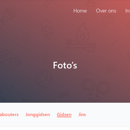
Home
Over ons
In
Foto’s
abouters
Jonggidsen
Gidsen
Jins