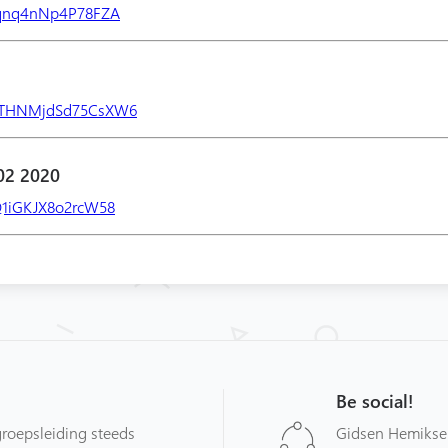
nfqnq4nNp4P78FZA
/GHTHNMjdSd75CsXW6
02 2020
sQ1iGKJX8o2rcW58
Be social!
roepsleiding steeds
Gidsen Hemiksem